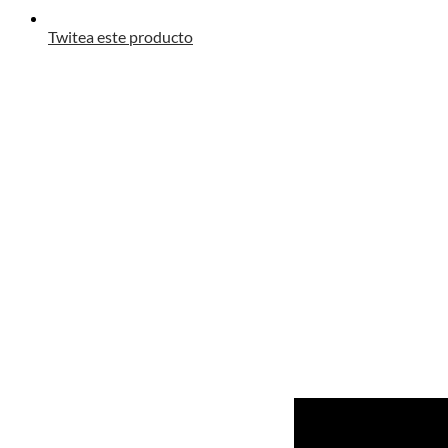
Twitea este producto
Opens
in
a
new
window