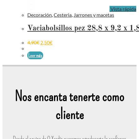
Vista rápida
Decoración
,
Cesteria
,
Jarrones y macetas
Vaciabolsillos pez 28,8 x 9,2 x 1
4,90
€
2,50
€
Leer más
Nos encanta tenerte como
cliente
Desde el equipo de O Xardín queremos agradecerte la confianza