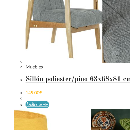
Muebles
Sillón poliester/pino 63x68x81 c
149,00
€
Añadir al carrito