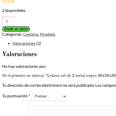
29,50
€
2 disponibles
Leñera
set
de
Añadir al carrito
2
Categorías:
Cesteria
,
Muebles
metal
Valoraciones (0)
negro
40x26x38
cm
Valoraciones
cantidad
No hay valoraciones aún.
Sé el primero en valorar “Leñera set de 2 metal negro 40x26x3
Tu dirección de correo electrónico no será publicada.
Los campos
Tu puntuación
*