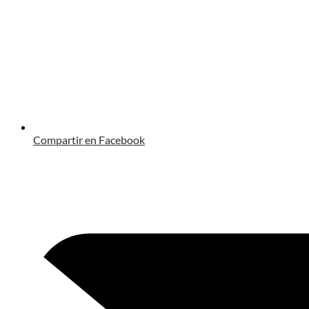
Compartir en Facebook
Opens
in
a
new
window