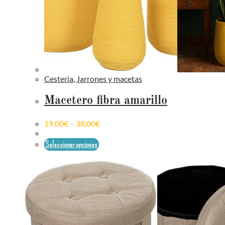
Cesteria
,
Jarrones y macetas
Macetero fibra amarillo
19,00
€
–
38,00
€
Seleccionar opciones