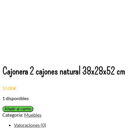
Cajonera 2 cajones natural 38x28x52 cm
55,00
€
1 disponibles
Cajonera
Añadir al carrito
2
Categoría:
Muebles
cajones
natural
Valoraciones (0)