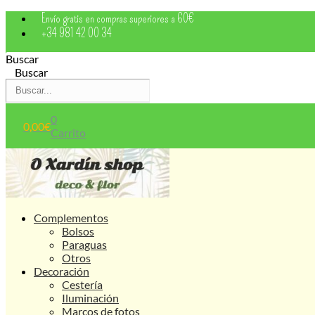
Saltar
Envío gratis en compras superiores a 60€
al
+34 981 42 00 34
contenido
Buscar
Buscar
0
0,00
€
Carrito
Complementos
Bolsos
Paraguas
Otros
Decoración
Cestería
Iluminación
Marcos de fotos