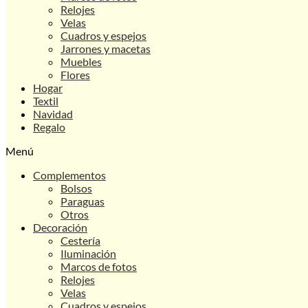
Relojes
Velas
Cuadros y espejos
Jarrones y macetas
Muebles
Flores
Hogar
Textil
Navidad
Regalo
Menú
Complementos
Bolsos
Paraguas
Otros
Decoración
Cestería
Iluminación
Marcos de fotos
Relojes
Velas
Cuadros y espejos