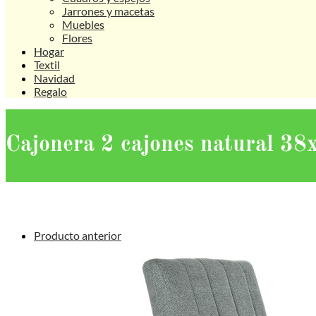
Jarrones y macetas
Muebles
Flores
Hogar
Textil
Navidad
Regalo
Cajonera 2 cajones natural 3
Producto anterior