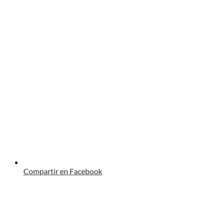
Compartir en Facebook
Opens
in
a
new
window