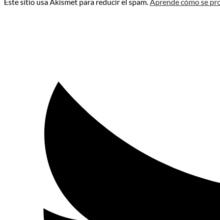
Este sitio usa Akismet para reducir el spam.
Aprende cómo se pro
Opens
in
a
new
window