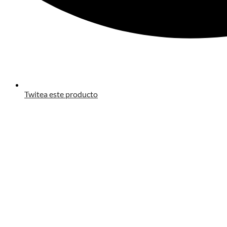
Twitea este producto
Opens
in
a
new
window