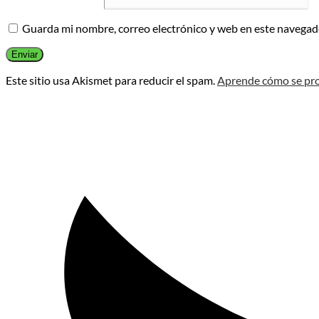
Guarda mi nombre, correo electrónico y web en este navegad
Este sitio usa Akismet para reducir el spam.
Aprende cómo se pro
Opens
in
a
new
window