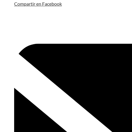
Compartir en Facebook
Opens
in
a
new
window