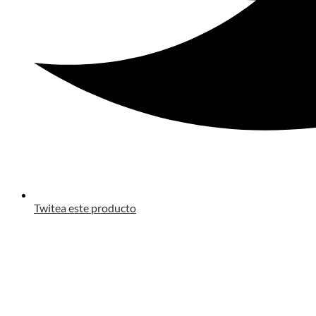
Twitea este producto
Opens
in
a
new
window