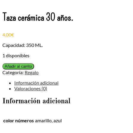
Taza cerámica 30 años.
4,00
€
Capacidad: 350 ML.
1 disponibles
Taza
Añadir al carrito
cerámica
Categoría:
Regalo
30
años.
Información adicional
cantidad
Valoraciones (0)
Información adicional
color números
amarillo, azul