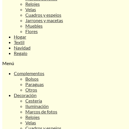
Relojes
Velas
Cuadros y espejos
Jarrones y macetas
Muebles
Flores
Hogar
Textil
Navidad
Regalo
Menú
Complementos
Bolsos
Paraguas
Otros
Decoración
Cestería
Iluminación
Marcos de fotos
Relojes
Velas
Cuadros y espejos