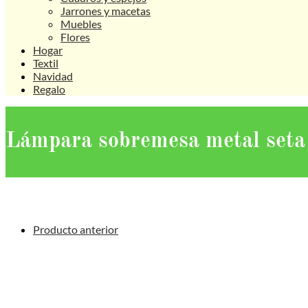
Jarrones y macetas
Muebles
Flores
Hogar
Textil
Navidad
Regalo
Lámpara sobremesa metal set
Producto anterior