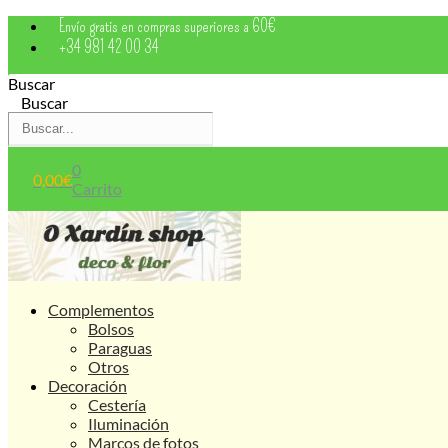
Saltar
Envío gratis en compras superiores a 60€
al
+34 981 42 00 34
contenido
Buscar
Buscar
0
0,00
€
Carrito
Complementos
Bolsos
Paraguas
Otros
Decoración
Cestería
Iluminación
Marcos de fotos