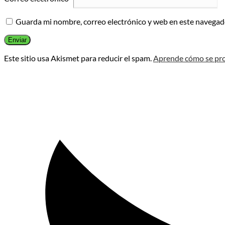
Guarda mi nombre, correo electrónico y web en este navegad
Este sitio usa Akismet para reducir el spam.
Aprende cómo se pro
Opens
in
a
new
window