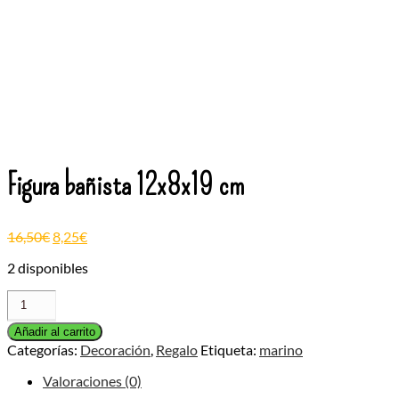
Figura bañista 12x8x19 cm
16,50
€
8,25
€
2 disponibles
Figura
bañista
12x8x19
Añadir al carrito
cm
Categorías:
Decoración
,
Regalo
Etiqueta:
marino
cantidad
Valoraciones (0)