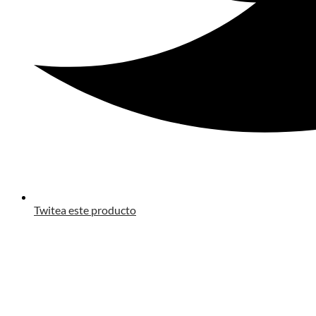
Twitea este producto
Opens
in
a
new
window