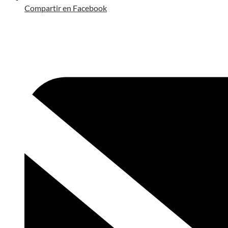
Compartir en Facebook
Opens
in
a
new
window