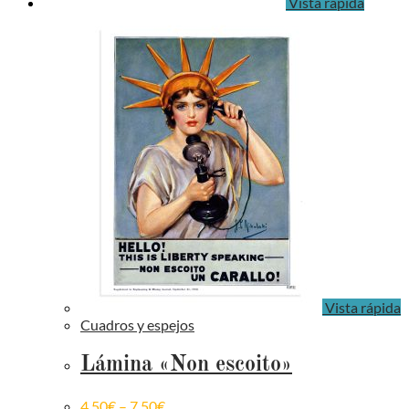
Vista rápida
Vista rápida
Cuadros y espejos
Lámina «Non escoito»
4,50
€
–
7,50
€