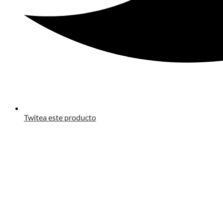
Twitea este producto
Opens
in
a
new
window