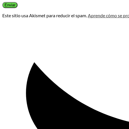
Este sitio usa Akismet para reducir el spam.
Aprende cómo se pro
Opens
in
a
new
window