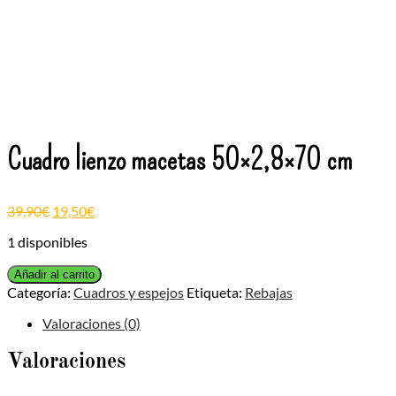
Cuadro lienzo macetas 50×2,8×70 cm
39,90
€
19,50
€
1 disponibles
Cuadro
Añadir al carrito
lienzo
Categoría:
Cuadros y espejos
Etiqueta:
Rebajas
macetas
50x2,8x70
Valoraciones (0)
cm
cantidad
Valoraciones