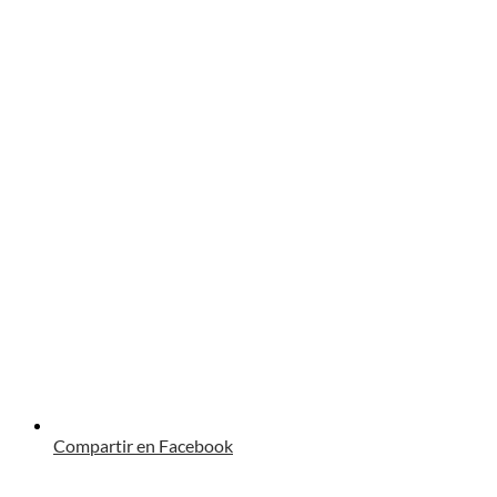
Compartir en Facebook
Opens
in