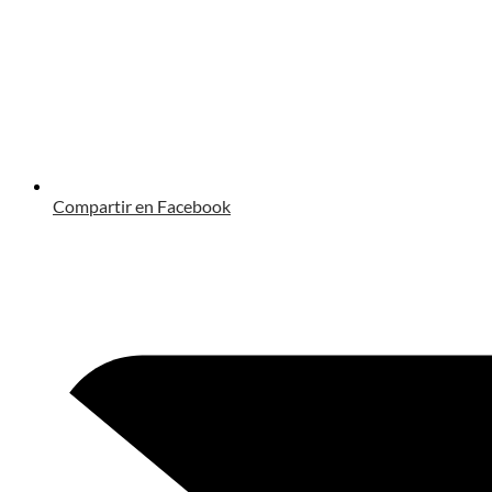
Compartir en Facebook
Opens
in
a
new
window