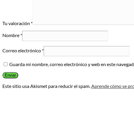
Tu valoración
*
Nombre
*
Correo electrónico
*
Guarda mi nombre, correo electrónico y web en este navegad
Este sitio usa Akismet para reducir el spam.
Aprende cómo se pro
Opens
in
a
new
window