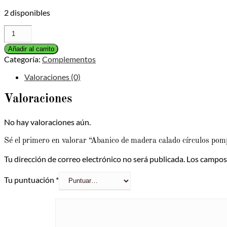
2 disponibles
Abanico
de
madera
Añadir al carrito
calado
Categoría:
Complementos
círculos
Valoraciones (0)
pompón
23cm
cantidad
Valoraciones
No hay valoraciones aún.
Sé el primero en valorar “Abanico de madera calado círculos p
Tu dirección de correo electrónico no será publicada.
Los campos
Tu puntuación
*