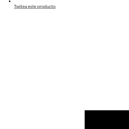
Twitea este producto
Opens
in
a
new
window